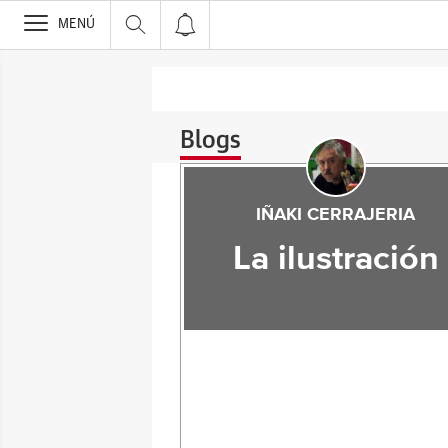
>
MENÚ
Blogs
IÑAKI CERRAJERIA
La ilustración