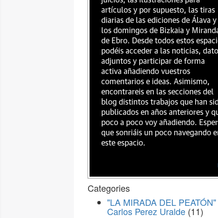
juicios, las ilustraciones para
artículos y por supuesto, las tiras
diarias de las ediciones de Álava y
los domingos de Bizkaia y Mirand
de Ebro. Desde todos estos espac
podéis acceder a las noticias, dat
adjuntos y participar de forma
activa añadiendo vuestros
comentarios e ideas. Asimismo,
encontrareis en las secciones del
blog distintos trabajos que han si
publicados en años anteriores y q
poco a poco voy añadiendo. Espe
que sonriáis un poco navegando e
este espacio.
Categories
"LA MIRADA DEL PEATÓN" 
Carlos Perez Uralde
(11)