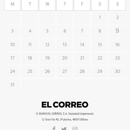
M
T
W
T
F
S
S
1
2
9
3
4
5
6
7
8
10
11
12
13
14
15
16
17
18
19
20
21
22
23
24
25
26
27
28
29
30
31
© DIARIO EL CORREO, S.A. Sociedad Unipersonal.
C/ Gran Vía 45, 3ª planta, 48011 Bilbao