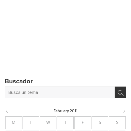
Buscador
February
2011
M
T
W
T
F
S
S