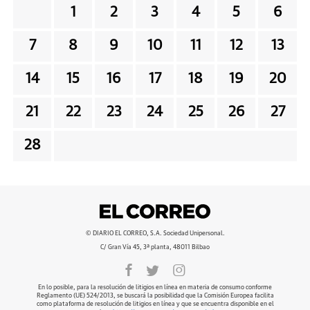
1
2
3
4
5
6
7
8
9
10
11
12
13
14
15
16
17
18
19
20
21
22
23
24
25
26
27
28
© DIARIO EL CORREO, S.A. Sociedad Unipersonal.
C/ Gran Vía 45, 3ª planta, 48011 Bilbao
En lo posible, para la resolución de litigios en línea en materia de consumo conforme
Reglamento (UE) 524/2013, se buscará la posibilidad que la Comisión Europea facilita
como plataforma de resolución de litigios en línea y que se encuentra disponible en el