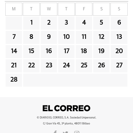
M
T
W
T
F
S
S
1
2
3
4
5
6
7
8
9
10
11
12
13
14
15
16
17
18
19
20
21
22
23
24
25
26
27
28
© DIARIO EL CORREO, S.A. Sociedad Unipersonal.
C/ Gran Vía 45, 3ª planta, 48011 Bilbao