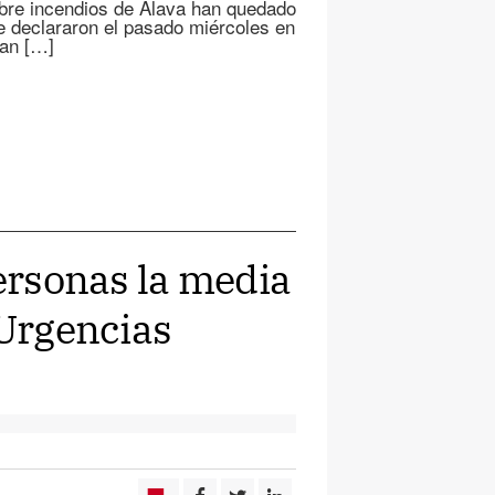
bre incendios de Álava han quedado
e declararon el pasado miércoles en
han […]
personas la media
 Urgencias