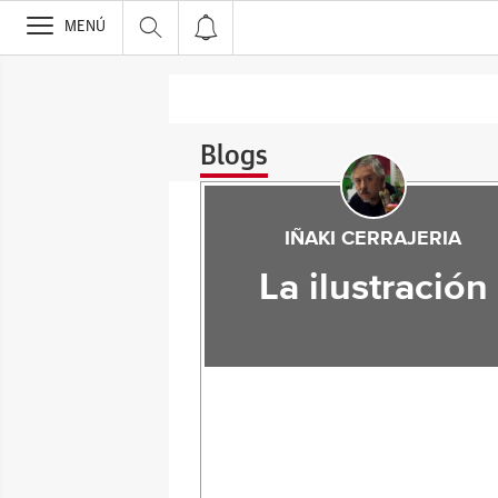
>
MENÚ
Blogs
IÑAKI CERRAJERIA
La ilustración