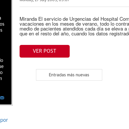
Monday, 27 July 2009, 09:07
Miranda El servicio de Urgencias del Hospital Co
a
vacaciones en los meses de verano, todo lo contra
ios
medio de pacientes atendidos cada día se eleva a
os
que en el resto del año, cuando los datos registrad
VER POST
do
ue
ro
Entradas más nuevas
n
por