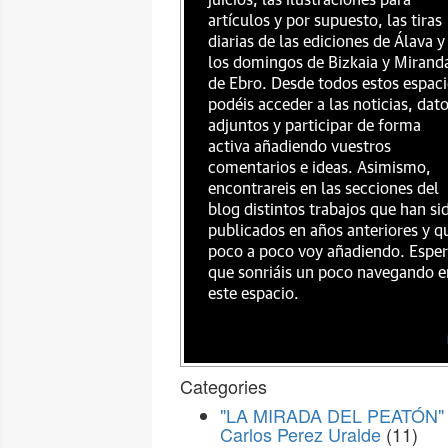
juicios, las ilustraciones para
artículos y por supuesto, las tiras
diarias de las ediciones de Álava y
los domingos de Bizkaia y Mirand
de Ebro. Desde todos estos espac
podéis acceder a las noticias, dat
adjuntos y participar de forma
activa añadiendo vuestros
comentarios e ideas. Asimismo,
encontrareis en las secciones del
blog distintos trabajos que han si
publicados en años anteriores y q
poco a poco voy añadiendo. Espe
que sonriáis un poco navegando e
este espacio.
Categories
"LA MIRADA DEL PEATÓN" 
Carlos Perez Uralde
(11)