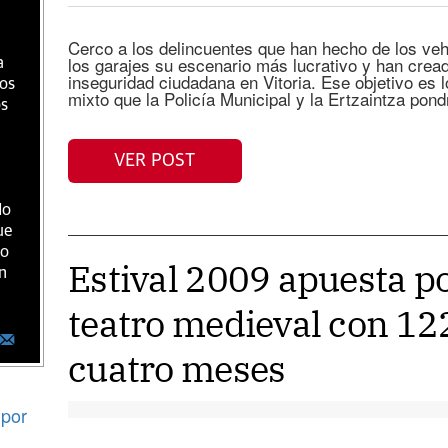
Cerco a los delincuentes que han hecho de los veh
los garajes su escenario más lucrativo y han crea
a
inseguridad ciudadana en Vitoria. Ese objetivo es l
ios
mixto que la Policía Municipal y la Ertzaintza pon
os
VER POST
do
ue
ro
Estival 2009 apuesta po
n
teatro medieval con 12
cuatro meses
por