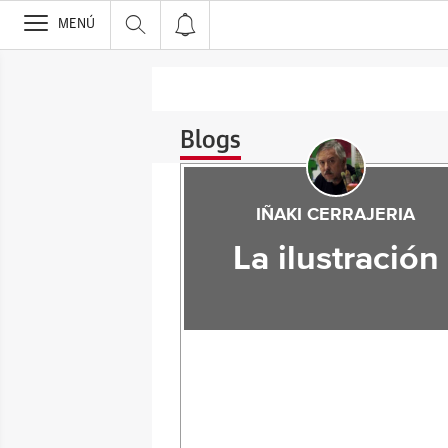
>
MENÚ
Blogs
IÑAKI CERRAJERIA
La ilustración