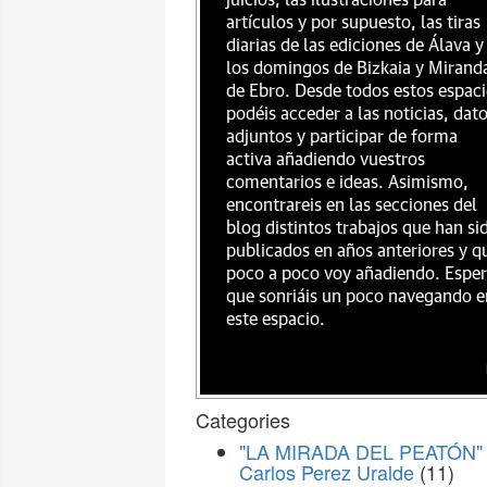
juicios, las ilustraciones para
artículos y por supuesto, las tiras
diarias de las ediciones de Álava y
los domingos de Bizkaia y Mirand
de Ebro. Desde todos estos espac
podéis acceder a las noticias, dat
adjuntos y participar de forma
activa añadiendo vuestros
comentarios e ideas. Asimismo,
encontrareis en las secciones del
blog distintos trabajos que han si
publicados en años anteriores y q
poco a poco voy añadiendo. Espe
que sonriáis un poco navegando e
este espacio.
Categories
"LA MIRADA DEL PEATÓN" 
Carlos Perez Uralde
(11)