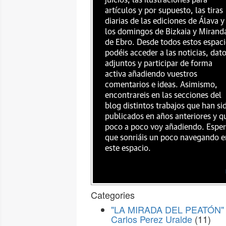
juicios, las ilustraciones para
artículos y por supuesto, las tiras
diarias de las ediciones de Álava y
los domingos de Bizkaia y Mirand
de Ebro. Desde todos estos espac
podéis acceder a las noticias, dat
adjuntos y participar de forma
activa añadiendo vuestros
comentarios e ideas. Asimismo,
encontrareis en las secciones del
blog distintos trabajos que han si
publicados en años anteriores y q
poco a poco voy añadiendo. Espe
que sonriáis un poco navegando e
este espacio.
Categories
"LA MIRADA DEL PEATÓN" 
Carlos Perez Uralde
(11)