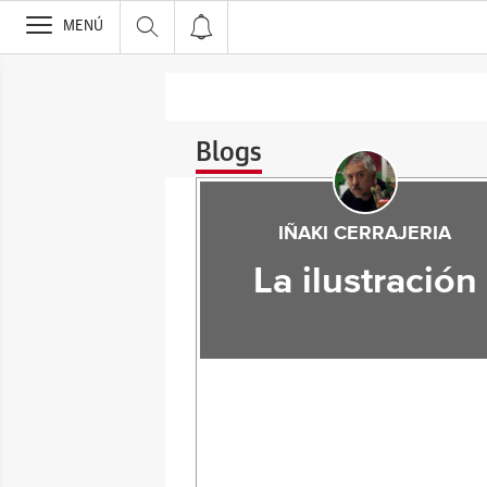
>
MENÚ
Blogs
IÑAKI CERRAJERIA
La ilustración