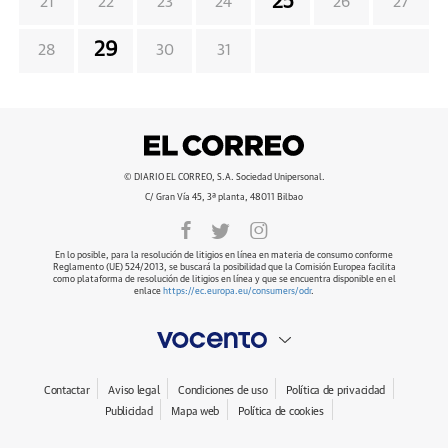
25
21
22
23
24
26
27
29
28
30
31
© DIARIO EL CORREO, S.A. Sociedad Unipersonal.
C/ Gran Vía 45, 3ª planta, 48011 Bilbao
En lo posible, para la resolución de litigios en línea en materia de consumo conforme
Reglamento (UE) 524/2013, se buscará la posibilidad que la Comisión Europea facilita
como plataforma de resolución de litigios en línea y que se encuentra disponible en el
enlace
https://ec.europa.eu/consumers/odr
.
Contactar
Aviso legal
Condiciones de uso
Política de privacidad
Publicidad
Mapa web
Política de cookies