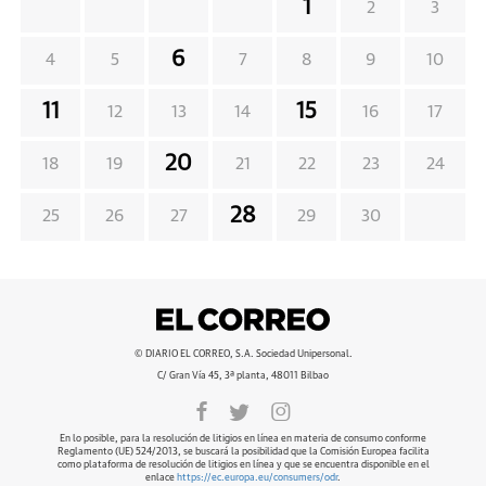
1
2
3
6
4
5
7
8
9
10
11
15
12
13
14
16
17
20
18
19
21
22
23
24
28
25
26
27
29
30
© DIARIO EL CORREO, S.A. Sociedad Unipersonal.
C/ Gran Vía 45, 3ª planta, 48011 Bilbao
En lo posible, para la resolución de litigios en línea en materia de consumo conforme
Reglamento (UE) 524/2013, se buscará la posibilidad que la Comisión Europea facilita
como plataforma de resolución de litigios en línea y que se encuentra disponible en el
enlace
https://ec.europa.eu/consumers/odr
.