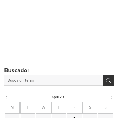
Buscador
April
2011
M
T
W
T
F
S
S