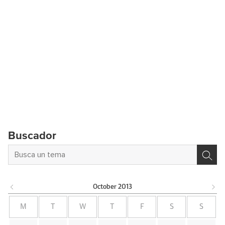
Buscador
October
2013
M
T
W
T
F
S
S