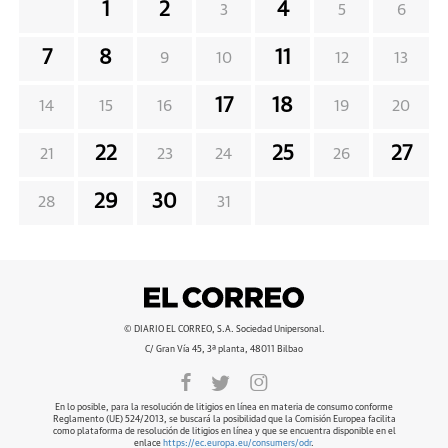
1
2
4
3
5
6
7
8
11
9
10
12
13
17
18
14
15
16
19
20
22
25
27
21
23
24
26
29
30
28
31
© DIARIO EL CORREO, S.A. Sociedad Unipersonal.
C/ Gran Vía 45, 3ª planta, 48011 Bilbao
En lo posible, para la resolución de litigios en línea en materia de consumo conforme
Reglamento (UE) 524/2013, se buscará la posibilidad que la Comisión Europea facilita
como plataforma de resolución de litigios en línea y que se encuentra disponible en el
enlace
https://ec.europa.eu/consumers/odr
.