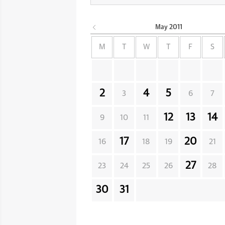
May
2011
M
T
W
T
F
S
2
4
5
3
6
7
12
13
14
9
10
11
17
20
16
18
19
21
27
23
24
25
26
28
30
31