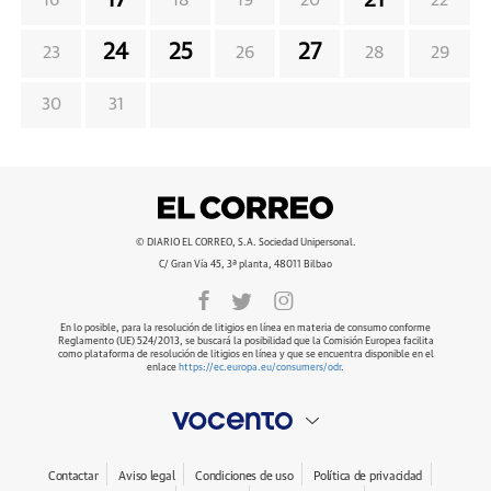
17
21
16
18
19
20
22
24
25
27
23
26
28
29
30
31
© DIARIO EL CORREO, S.A. Sociedad Unipersonal.
C/ Gran Vía 45, 3ª planta, 48011 Bilbao
En lo posible, para la resolución de litigios en línea en materia de consumo conforme
Reglamento (UE) 524/2013, se buscará la posibilidad que la Comisión Europea facilita
como plataforma de resolución de litigios en línea y que se encuentra disponible en el
enlace
https://ec.europa.eu/consumers/odr
.
Contactar
Aviso legal
Condiciones de uso
Política de privacidad