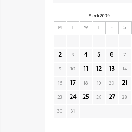
March
2009
M
T
W
T
F
S
2
4
5
6
3
7
11
12
13
9
10
14
17
21
16
18
19
20
24
25
27
23
26
28
30
31