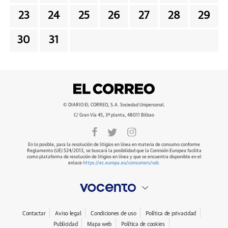
23
24
25
26
27
28
29
30
31
© DIARIO EL CORREO, S.A. Sociedad Unipersonal.
C/ Gran Vía 45, 3ª planta, 48011 Bilbao
En lo posible, para la resolución de litigios en línea en materia de consumo conforme
Reglamento (UE) 524/2013, se buscará la posibilidad que la Comisión Europea facilita
como plataforma de resolución de litigios en línea y que se encuentra disponible en el
enlace
https://ec.europa.eu/consumers/odr
.
Contactar
Aviso legal
Condiciones de uso
Política de privacidad
Publicidad
Mapa web
Política de cookies