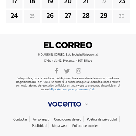
17
18
19
20
21
23
22
24
26
27
28
29
25
30
© DIARIO EL CORREO, S.A. Sociedad Unipersonal.
C/ Gran Vía 45, 3ª planta, 48011 Bilbao
En lo posible, para la resolución de litigios en línea en materia de consumo conforme
Reglamento (UE) 524/2013, se buscará la posibilidad que la Comisión Europea facilita
como plataforma de resolución de litigios en línea y que se encuentra disponible en el
enlace
https://ec.europa.eu/consumers/odr
.
Contactar
Aviso legal
Condiciones de uso
Política de privacidad
Publicidad
Mapa web
Política de cookies