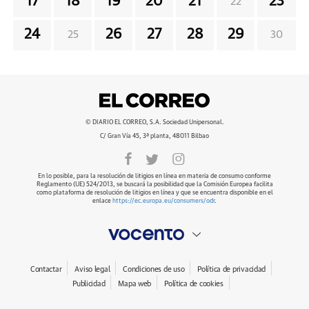
17
18
19
20
21
23
22
24
26
27
28
29
25
30
© DIARIO EL CORREO, S.A. Sociedad Unipersonal.
C/ Gran Vía 45, 3ª planta, 48011 Bilbao
En lo posible, para la resolución de litigios en línea en materia de consumo conforme
Reglamento (UE) 524/2013, se buscará la posibilidad que la Comisión Europea facilita
como plataforma de resolución de litigios en línea y que se encuentra disponible en el
enlace
https://ec.europa.eu/consumers/odr
.
Contactar
Aviso legal
Condiciones de uso
Política de privacidad
Publicidad
Mapa web
Política de cookies