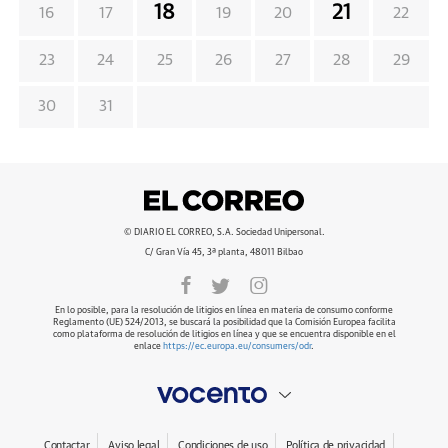
18
21
16
17
19
20
22
23
24
25
26
27
28
29
30
31
© DIARIO EL CORREO, S.A. Sociedad Unipersonal.
C/ Gran Vía 45, 3ª planta, 48011 Bilbao
En lo posible, para la resolución de litigios en línea en materia de consumo conforme
Reglamento (UE) 524/2013, se buscará la posibilidad que la Comisión Europea facilita
como plataforma de resolución de litigios en línea y que se encuentra disponible en el
enlace
https://ec.europa.eu/consumers/odr
.
Contactar
Aviso legal
Condiciones de uso
Política de privacidad