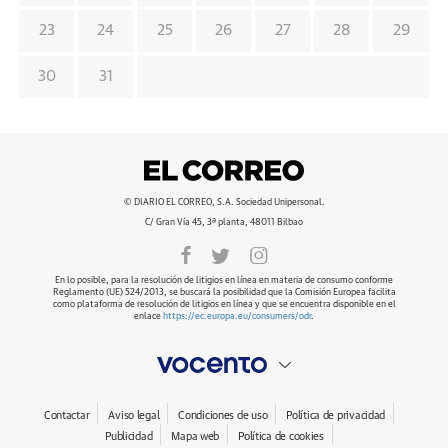
23
24
25
26
27
28
29
30
31
© DIARIO EL CORREO, S.A. Sociedad Unipersonal.
C/ Gran Vía 45, 3ª planta, 48011 Bilbao
En lo posible, para la resolución de litigios en línea en materia de consumo conforme
Reglamento (UE) 524/2013, se buscará la posibilidad que la Comisión Europea facilita
como plataforma de resolución de litigios en línea y que se encuentra disponible en el
enlace
https://ec.europa.eu/consumers/odr
.
Contactar
Aviso legal
Condiciones de uso
Política de privacidad
Publicidad
Mapa web
Política de cookies