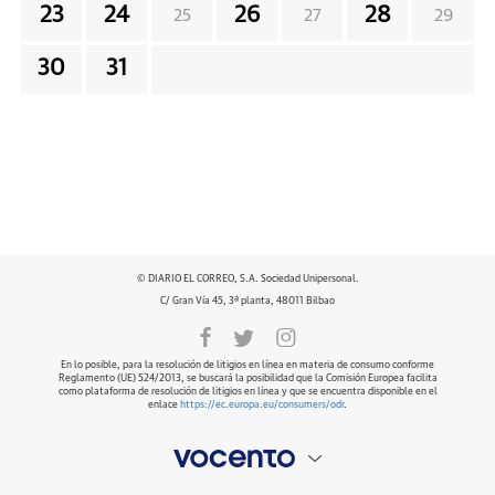
23
24
26
28
25
27
29
30
31
© DIARIO EL CORREO, S.A. Sociedad Unipersonal.
C/ Gran Vía 45, 3ª planta, 48011 Bilbao
En lo posible, para la resolución de litigios en línea en materia de consumo conforme
Reglamento (UE) 524/2013, se buscará la posibilidad que la Comisión Europea facilita
como plataforma de resolución de litigios en línea y que se encuentra disponible en el
enlace
https://ec.europa.eu/consumers/odr
.