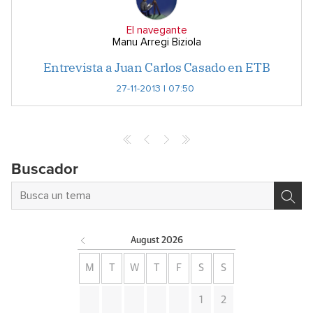
El navegante
Manu Arregi Biziola
Entrevista a Juan Carlos Casado en ETB
27-11-2013 | 07:50
Buscador
August
2026
M
T
W
T
F
S
S
1
2