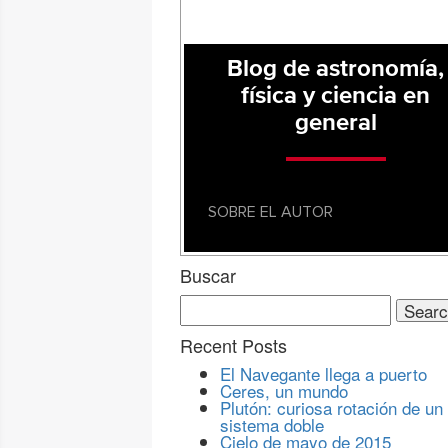
Blog de astronomía,
física y ciencia en
general
SOBRE EL AUTOR
Buscar
Search
for:
Recent Posts
El Navegante llega a puerto
Ceres, un mundo
Plutón: curiosa rotación de un
sistema doble
Cielo de mayo de 2015