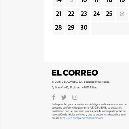
14
16
17
18
19
15
21
22
23
24
25
26
28
29
30
© DIARIO EL CORREO, S.A. Sociedad Unipersonal.
C/ Gran Vía 45, 3ª planta, 48011 Bilbao
En lo posible, para la resolución de litigios en línea en materia de
consumo conforme Reglamento (UE) 524/2013, se buscará la
posibilidad que la Comisión Europea facilita como plataforma de
resolución de litigios en línea y que se encuentra disponible en el
enlace
https://ec.europa.eu/consumers/odr
.