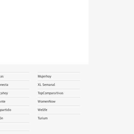
ias
Mujerhoy
onecta
XL Semanal
cahoy
TopComparativas
ante
WomenNow
partido
Welife
ón
Turium