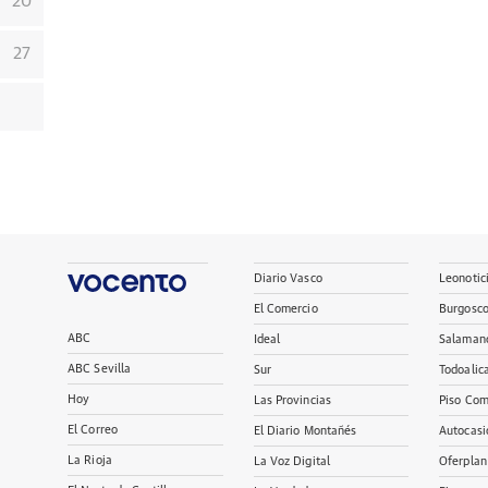
20
27
Diario Vasco
Leonotic
El Comercio
Burgosc
ABC
Ideal
Salaman
ABC Sevilla
Sur
Todoalic
Hoy
Las Provincias
Piso Com
El Correo
El Diario Montañés
Autocasi
La Rioja
La Voz Digital
Oferplan