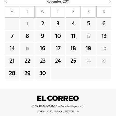
November
2011
M
T
W
T
F
S
S
2
3
4
5
6
1
7
8
9
10
11
13
12
14
16
17
18
19
15
20
21
22
23
24
25
26
27
28
29
30
© DIARIO EL CORREO, S.A. Sociedad Unipersonal.
C/ Gran Vía 45, 3ª planta, 48011 Bilbao