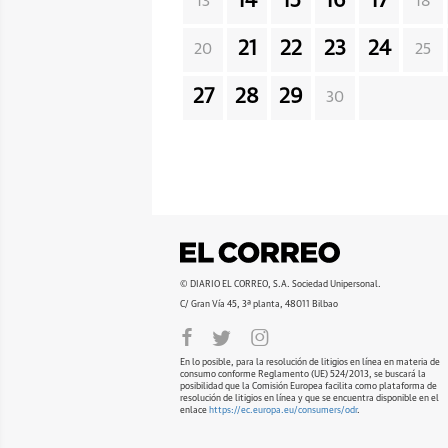
14
15
16
17
13
18
21
22
23
24
20
25
27
28
29
30
© DIARIO EL CORREO, S.A. Sociedad Unipersonal.
C/ Gran Vía 45, 3ª planta, 48011 Bilbao
En lo posible, para la resolución de litigios en línea en materia de
consumo conforme Reglamento (UE) 524/2013, se buscará la
posibilidad que la Comisión Europea facilita como plataforma de
resolución de litigios en línea y que se encuentra disponible en el
enlace
https://ec.europa.eu/consumers/odr
.