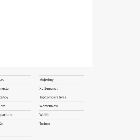
ias
Mujerhoy
onecta
XL Semanal
cahoy
TopComparativas
ante
WomenNow
partido
Welife
ón
Turium