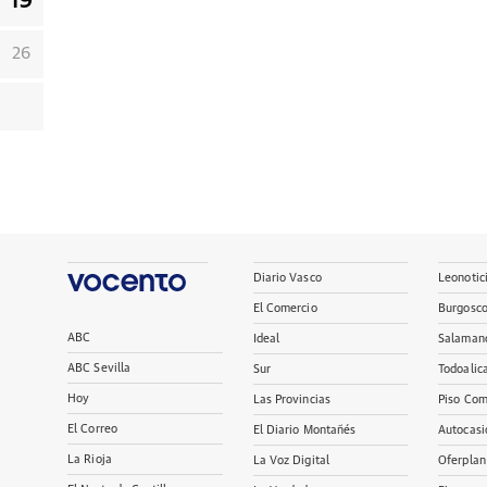
19
26
Diario Vasco
Leonotic
El Comercio
Burgosc
ABC
Ideal
Salaman
ABC Sevilla
Sur
Todoalic
Hoy
Las Provincias
Piso Com
El Correo
El Diario Montañés
Autocasi
La Rioja
La Voz Digital
Oferplan