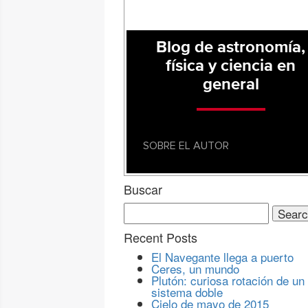
Blog de astronomía,
física y ciencia en
general
SOBRE EL AUTOR
Buscar
Search
for:
Recent Posts
El Navegante llega a puerto
Ceres, un mundo
Plutón: curiosa rotación de un
sistema doble
Cielo de mayo de 2015