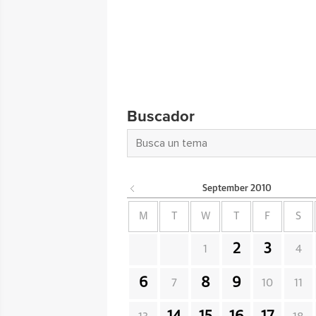
Buscador
September
2010
M
T
W
T
F
S
2
3
1
4
6
8
9
7
10
11