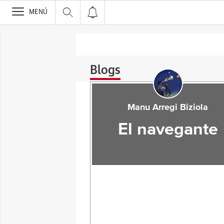
>
MENÚ
Blogs
Manu Arregi Biziola
El navegante