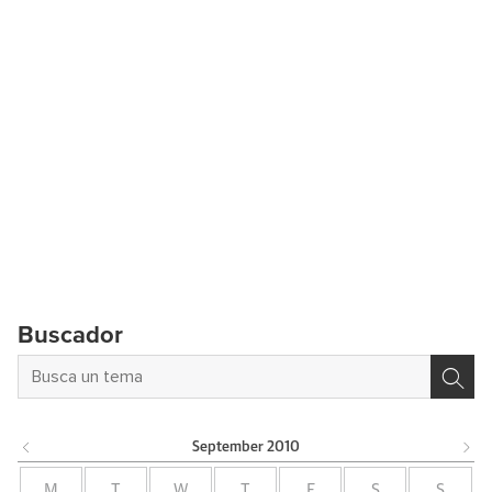
Buscador
September
2010
M
T
W
T
F
S
S