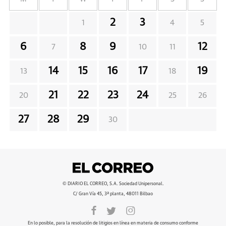
2
3
1
4
5
6
8
9
12
7
10
11
14
15
16
17
19
13
18
21
22
23
24
20
25
26
27
28
29
30
© DIARIO EL CORREO, S.A. Sociedad Unipersonal.
C/ Gran Vía 45, 3ª planta, 48011 Bilbao
En lo posible, para la resolución de litigios en línea en materia de consumo conforme