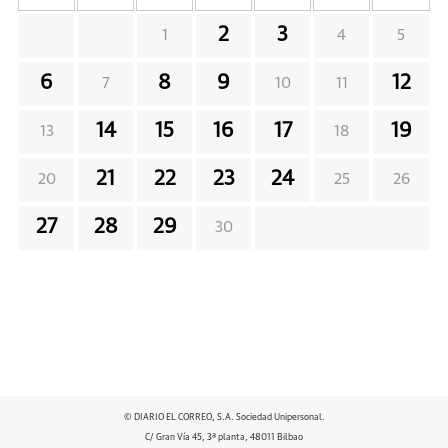
2
3
1
4
5
6
8
9
12
7
10
11
14
15
16
17
19
13
18
21
22
23
24
20
25
26
27
28
29
30
© DIARIO EL CORREO, S.A. Sociedad Unipersonal.
C/ Gran Vía 45, 3ª planta, 48011 Bilbao