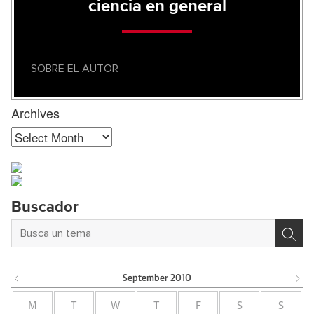
ciencia en general
SOBRE EL AUTOR
Archives
Archives
Buscador
September
2010
M
T
W
T
F
S
S