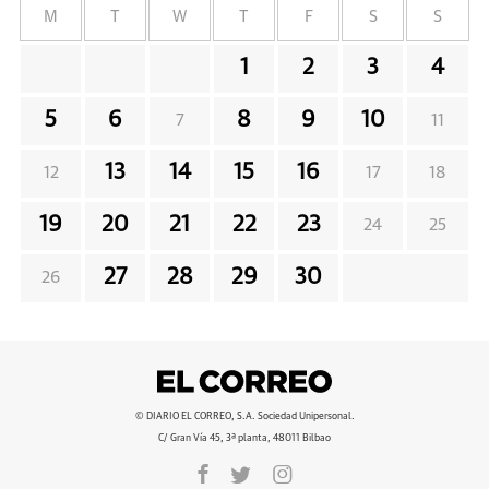
M
T
W
T
F
S
S
1
2
3
4
5
6
8
9
10
7
11
13
14
15
16
12
17
18
19
20
21
22
23
24
25
27
28
29
30
26
© DIARIO EL CORREO, S.A. Sociedad Unipersonal.
C/ Gran Vía 45, 3ª planta, 48011 Bilbao