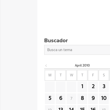
Buscador
April
2010
M
T
W
T
F
S
1
2
3
5
6
8
9
10
7