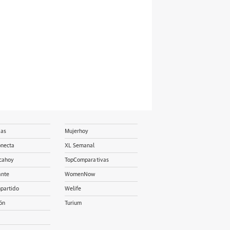
ias
Mujerhoy
onecta
XL Semanal
cahoy
TopComparativas
ante
WomenNow
partido
Welife
ón
Turium