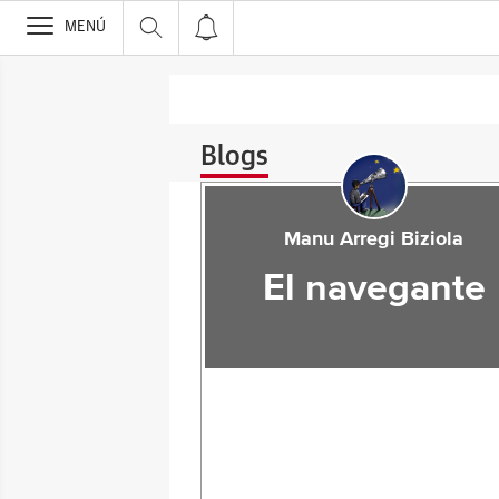
>
MENÚ
Blogs
Manu Arregi Biziola
El navegante