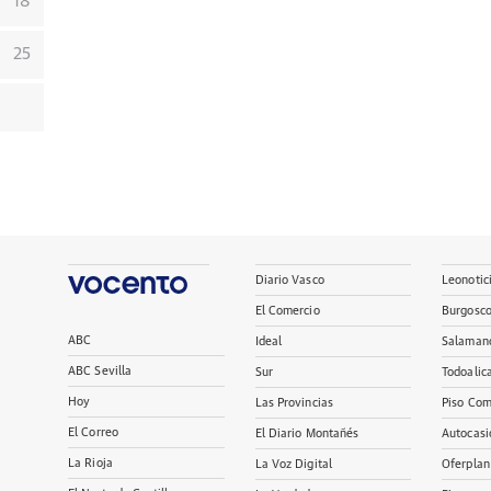
18
25
Diario Vasco
Leonotic
El Comercio
Burgosc
ABC
Ideal
Salaman
ABC Sevilla
Sur
Todoalic
Hoy
Las Provincias
Piso Com
El Correo
El Diario Montañés
Autocasi
La Rioja
La Voz Digital
Oferplan