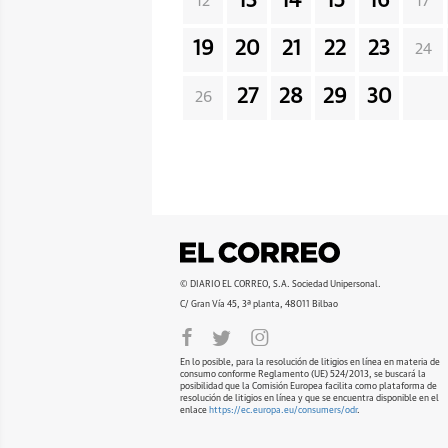
13
14
15
16
12
17
19
20
21
22
23
24
27
28
29
30
26
© DIARIO EL CORREO, S.A. Sociedad Unipersonal.
C/ Gran Vía 45, 3ª planta, 48011 Bilbao
En lo posible, para la resolución de litigios en línea en materia de
consumo conforme Reglamento (UE) 524/2013, se buscará la
posibilidad que la Comisión Europea facilita como plataforma de
resolución de litigios en línea y que se encuentra disponible en el
enlace
https://ec.europa.eu/consumers/odr
.