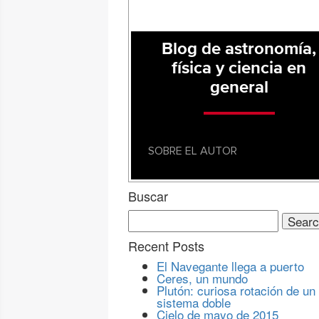
Blog de astronomía,
física y ciencia en
general
SOBRE EL AUTOR
Buscar
Search
for:
Recent Posts
El Navegante llega a puerto
Ceres, un mundo
Plutón: curiosa rotación de un
sistema doble
Cielo de mayo de 2015