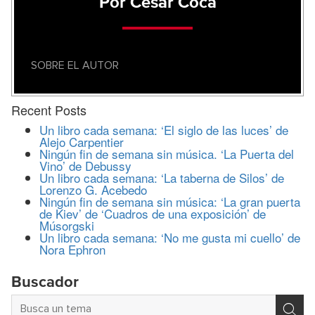
Por César Coca
SOBRE EL AUTOR
Recent Posts
Un libro cada semana: ‘El siglo de las luces’ de
Alejo Carpentier
Ningún fin de semana sin música. ‘La Puerta del
Vino’ de Debussy
Un libro cada semana: ‘La taberna de Silos’ de
Lorenzo G. Acebedo
Ningún fin de semana sin música: ‘La gran puerta
de Kiev’ de ‘Cuadros de una exposición’ de
Músorgski
Un libro cada semana: ‘No me gusta mi cuello’ de
Nora Ephron
Buscador