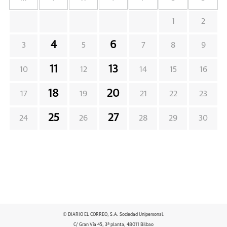
1
2
4
6
3
5
7
8
9
11
13
10
12
14
15
16
18
20
17
19
21
22
23
25
27
24
26
28
29
30
© DIARIO EL CORREO, S.A. Sociedad Unipersonal.
C/ Gran Vía 45, 3ª planta, 48011 Bilbao