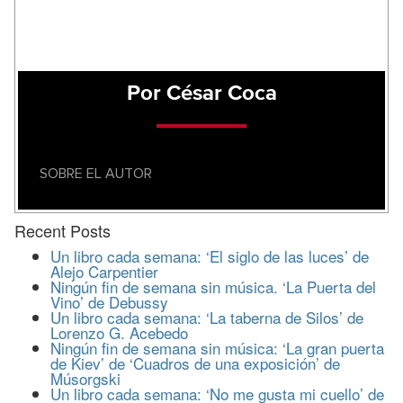
Por César Coca
SOBRE EL AUTOR
Recent Posts
Un libro cada semana: ‘El siglo de las luces’ de
Alejo Carpentier
Ningún fin de semana sin música. ‘La Puerta del
Vino’ de Debussy
Un libro cada semana: ‘La taberna de Silos’ de
Lorenzo G. Acebedo
Ningún fin de semana sin música: ‘La gran puerta
de Kiev’ de ‘Cuadros de una exposición’ de
Músorgski
Un libro cada semana: ‘No me gusta mi cuello’ de