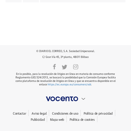
© DIARIO EL CORREO, S.A. Sociedad Unipersonal.
C/ Gran Vía 45, 3ª planta, 48011 Bilbao
En lo posible, para la resolución de litigios en línea en materia de consumo conforme
Reglamento (UE) 524/2013, se buscará la posibilidad que la Comisión Europea facilita
como plataforma de resolución de litigios en línea y que se encuentra disponible en el
enlace
https://ec.europa.eu/consumers/odr
.
Contactar
Aviso legal
Condiciones de uso
Política de privacidad
Publicidad
Mapa web
Política de cookies