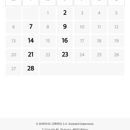
2
1
3
4
5
7
9
6
8
10
11
12
14
16
13
15
17
18
19
21
23
20
22
24
25
26
28
27
© DIARIO EL CORREO, S.A. Sociedad Unipersonal.
C/ Gran Vía 45, 3ª planta, 48011 Bilbao