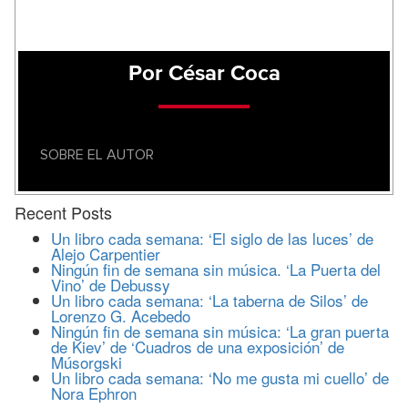
Por César Coca
SOBRE EL AUTOR
Recent Posts
Un libro cada semana: ‘El siglo de las luces’ de
Alejo Carpentier
Ningún fin de semana sin música. ‘La Puerta del
Vino’ de Debussy
Un libro cada semana: ‘La taberna de Silos’ de
Lorenzo G. Acebedo
Ningún fin de semana sin música: ‘La gran puerta
de Kiev’ de ‘Cuadros de una exposición’ de
Músorgski
Un libro cada semana: ‘No me gusta mi cuello’ de
Nora Ephron