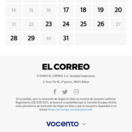
17
18
19
20
14
15
16
23
24
25
26
21
22
27
28
29
31
30
© DIARIO EL CORREO, S.A. Sociedad Unipersonal.
C/ Gran Vía 45, 3ª planta, 48011 Bilbao
En lo posible, para la resolución de litigios en línea en materia de consumo conforme
Reglamento (UE) 524/2013, se buscará la posibilidad que la Comisión Europea facilita
como plataforma de resolución de litigios en línea y que se encuentra disponible en el
enlace
https://ec.europa.eu/consumers/odr
.