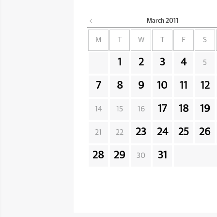
March
2011
M
T
W
T
F
S
1
2
3
4
5
7
8
9
10
11
12
17
18
19
14
15
16
23
24
25
26
21
22
28
29
31
30