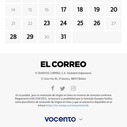
17
18
19
20
14
15
16
23
24
25
26
21
22
27
28
29
31
30
© DIARIO EL CORREO, S.A. Sociedad Unipersonal.
C/ Gran Vía 45, 3ª planta, 48011 Bilbao
En lo posible, para la resolución de litigios en línea en materia de consumo conforme
Reglamento (UE) 524/2013, se buscará la posibilidad que la Comisión Europea facilita
como plataforma de resolución de litigios en línea y que se encuentra disponible en el
enlace
https://ec.europa.eu/consumers/odr
.