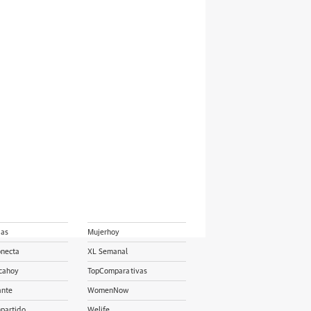
ias
Mujerhoy
onecta
XL Semanal
cahoy
TopComparativas
ante
WomenNow
partido
Welife