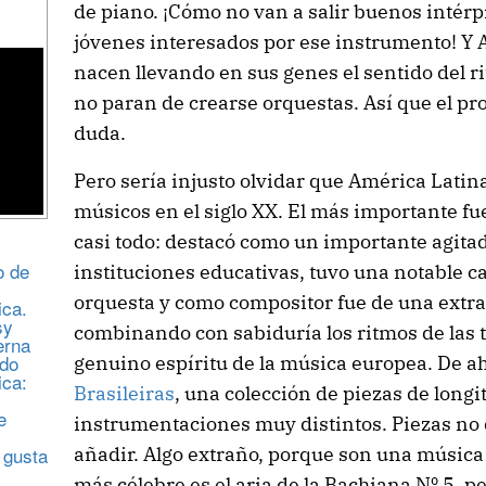
de piano. ¡Cómo no van a salir buenos intér
jóvenes interesados por ese instrumento! Y 
nacen llevando en sus genes el sentido del ri
no paran de crearse orquestas. Así que el pr
duda.
Pero sería injusto olvidar que América Lati
músicos en el siglo XX. El más importante f
casi todo: destacó como un importante agitado
o de
instituciones educativas, tuvo una notable c
orquesta y como compositor fue de una extr
ica.
sy
combinando con sabiduría los ritmos de las 
erna
edo
genuino espíritu de la música europea. De a
ica:
Brasileiras
, una colección de piezas de longi
e
instrumentaciones muy distintos. Piezas no
 gusta
añadir. Algo extraño, porque son una música
más célebre es el aria de la Bachiana Nº 5, pe