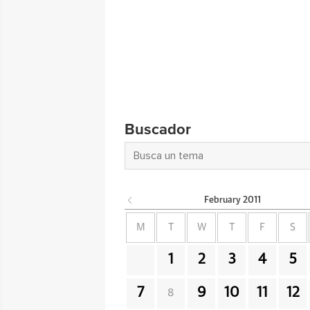
Buscador
February
2011
M
T
W
T
F
S
1
2
3
4
5
7
9
10
11
12
8