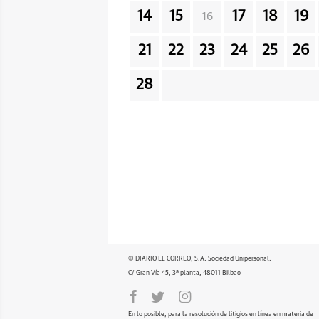
14
15
17
18
19
16
21
22
23
24
25
26
28
© DIARIO EL CORREO, S.A. Sociedad Unipersonal.
C/ Gran Vía 45, 3ª planta, 48011 Bilbao
En lo posible, para la resolución de litigios en línea en materia de