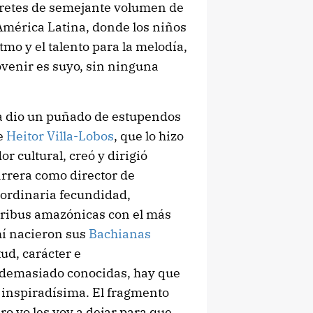
pretes de semejante volumen de
América Latina, donde los niños
tmo y el talento para la melodía,
ovenir es suyo, sin ninguna
na dio un puñado de estupendos
ue
Heitor Villa-Lobos
, que lo hizo
r cultural, creó y dirigió
arrera como director de
aordinaria fecundidad,
tribus amazónicas con el más
hí nacieron sus
Bachianas
tud, carácter e
 demasiado conocidas, hay que
 inspiradísima. El fragmento
ro yo les voy a dejar para que