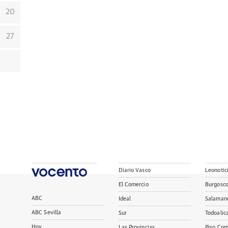
20
27
Diario Vasco
Leonotic
El Comercio
Burgosc
ABC
Ideal
Salaman
ABC Sevilla
Sur
Todoalic
Hoy
Las Provincias
Piso Com