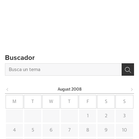
Buscador
August
2008
M
T
W
T
F
S
S
1
2
3
4
5
6
7
8
9
10