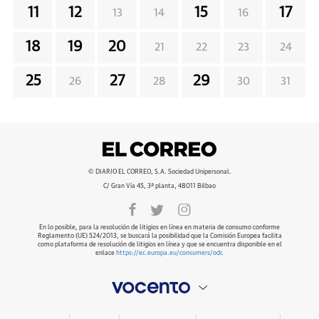
11
12
15
17
13
14
16
18
19
20
21
22
23
24
25
27
29
26
28
30
31
© DIARIO EL CORREO, S.A. Sociedad Unipersonal.
C/ Gran Vía 45, 3ª planta, 48011 Bilbao
En lo posible, para la resolución de litigios en línea en materia de consumo conforme
Reglamento (UE) 524/2013, se buscará la posibilidad que la Comisión Europea facilita
como plataforma de resolución de litigios en línea y que se encuentra disponible en el
enlace
https://ec.europa.eu/consumers/odr
.