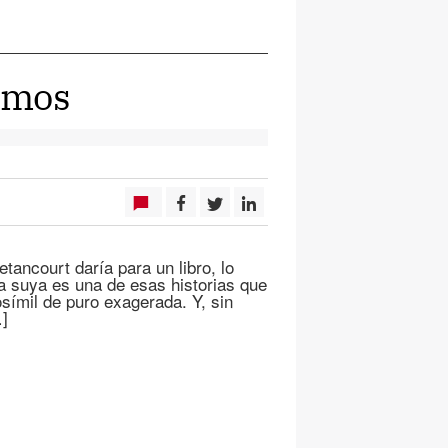
íamos
etancourt daría para un libro, lo
La suya es una de esas historias que
osímil de puro exagerada. Y, sin
…]