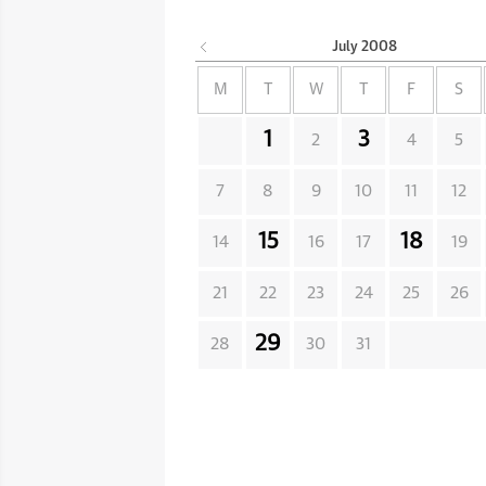
July
2008
M
T
W
T
F
S
1
3
2
4
5
7
8
9
10
11
12
15
18
14
16
17
19
21
22
23
24
25
26
29
28
30
31