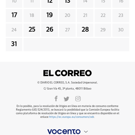
12
13
10
11
14
15
16
17
19
18
20
21
22
23
25
26
28
24
27
29
30
31
© DIARIO EL CORREO, S.A. Sociedad Unipersonal.
C/ Gran Vía 45, 3ª planta, 48011 Bilbao
En lo posible, para la resolución de litigios en línea en materia de consumo conforme
Reglamento (UE) 524/2013, se buscará la posibilidad que la Comisión Europea facilita
como plataforma de resolución de litigios en línea y que se encuentra disponible en el
enlace
https://ec.europa.eu/consumers/odr
.