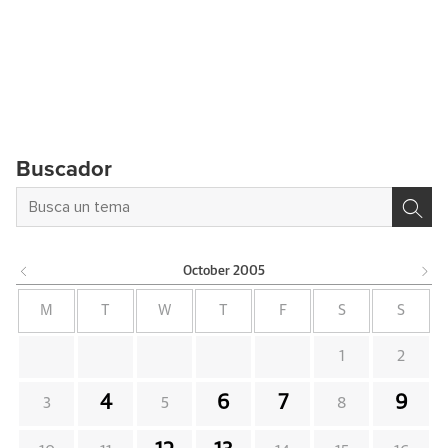
Buscador
October
2005
M
T
W
T
F
S
S
1
2
4
6
7
9
3
5
8