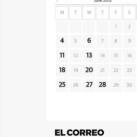
June
2012
M
T
W
T
F
S
1
2
4
6
5
7
8
9
11
13
12
14
15
16
18
20
19
21
22
23
25
27
28
26
29
30