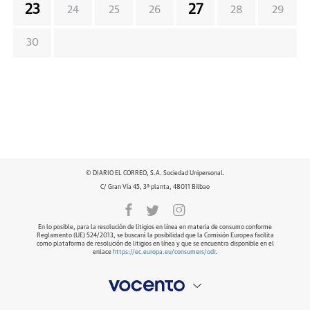
23
27
24
25
26
28
29
30
© DIARIO EL CORREO, S.A. Sociedad Unipersonal.
C/ Gran Vía 45, 3ª planta, 48011 Bilbao
En lo posible, para la resolución de litigios en línea en materia de consumo conforme
Reglamento (UE) 524/2013, se buscará la posibilidad que la Comisión Europea facilita
como plataforma de resolución de litigios en línea y que se encuentra disponible en el
enlace
https://ec.europa.eu/consumers/odr
.