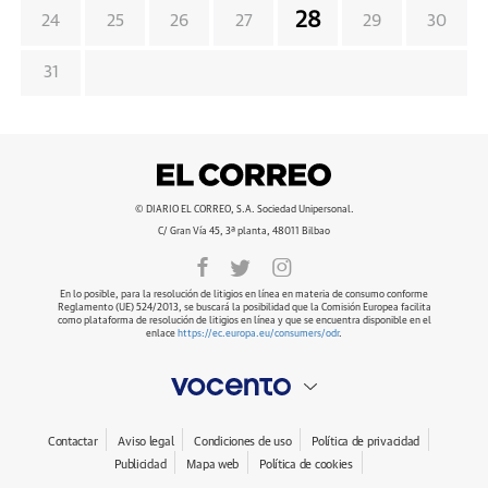
28
24
25
26
27
29
30
31
© DIARIO EL CORREO, S.A. Sociedad Unipersonal.
C/ Gran Vía 45, 3ª planta, 48011 Bilbao
En lo posible, para la resolución de litigios en línea en materia de consumo conforme
Reglamento (UE) 524/2013, se buscará la posibilidad que la Comisión Europea facilita
como plataforma de resolución de litigios en línea y que se encuentra disponible en el
enlace
https://ec.europa.eu/consumers/odr
.
Contactar
Aviso legal
Condiciones de uso
Política de privacidad
Publicidad
Mapa web
Política de cookies