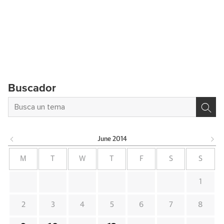
Buscador
June
2014
M
T
W
T
F
S
S
1
2
3
4
5
6
7
8