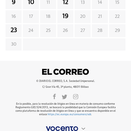
9
10
12
11
13
14
15
19
16
17
18
20
21
22
23
24
25
26
27
28
29
30
© DIARIO EL CORREO, S.A. Sociedad Unipersonal.
C/ Gran Vía 45, 3ª planta, 48011 Bilbao
En lo posible, para la resolución de litigios en línea en materia de consumo conforme
Reglamento (UE) 524/2013, se buscará la posibilidad que la Comisión Europea facilita
como plataforma de resolución de litigios en línea y que se encuentra disponible en el
enlace
https://ec.europa.eu/consumers/odr
.