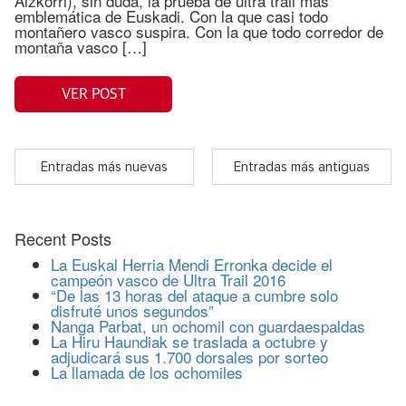
Aizkorri), sin duda, la prueba de ultra trail más
emblemática de Euskadi. Con la que casi todo
montañero vasco suspira. Con la que todo corredor de
montaña vasco […]
VER POST
Entradas más nuevas
Entradas más antiguas
Recent Posts
La Euskal Herria Mendi Erronka decide el
campeón vasco de Ultra Trail 2016
“De las 13 horas del ataque a cumbre solo
disfruté unos segundos”
Nanga Parbat, un ochomil con guardaespaldas
La Hiru Haundiak se traslada a octubre y
adjudicará sus 1.700 dorsales por sorteo
La llamada de los ochomiles