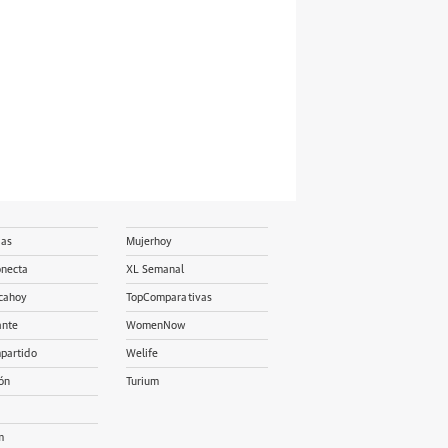
ias
Mujerhoy
onecta
XL Semanal
cahoy
TopComparativas
ante
WomenNow
partido
Welife
ón
Turium
m