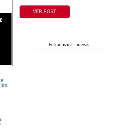
VER POST
z
Entradas más nuevas
ka
ltra
a
0