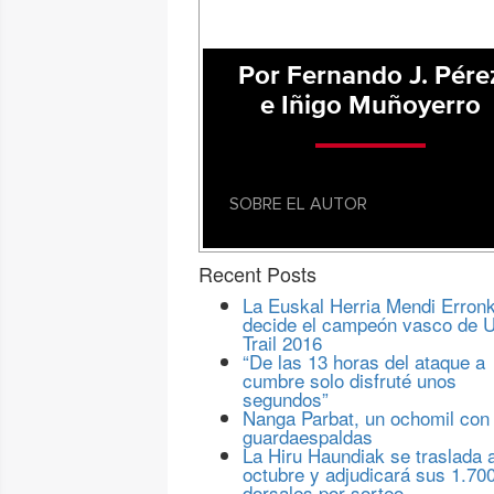
Por Fernando J. Pére
e Iñigo Muñoyerro
SOBRE EL AUTOR
Recent Posts
La Euskal Herria Mendi Erron
decide el campeón vasco de U
Trail 2016
“De las 13 horas del ataque a
cumbre solo disfruté unos
segundos”
Nanga Parbat, un ochomil con
guardaespaldas
La Hiru Haundiak se traslada 
octubre y adjudicará sus 1.70
dorsales por sorteo