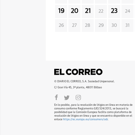
19
20
21
23
22
24
26
27
28
29
30
31
© DIARIO EL CORREO, S.A. Sociedad Unipersonal.
C/ Gran Vía 45, 3ª planta, 48011 Bilbao
En lo posible, para la resolución de litigios en línea en materia de
consumo conforme Reglamento (UE) 524/2013, se buscará la
posibilidad que la Comisión Europea facilita como plataforma de
resolución de litigios en línea y que se encuentra disponible en el
enlace
https://ec.europa.eu/consumers/odr
.