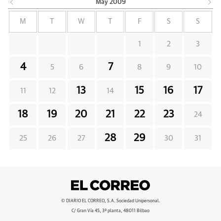
May
2009
M
T
W
T
F
S
S
1
2
3
4
7
5
6
8
9
10
13
15
16
17
11
12
14
18
19
20
21
22
23
24
28
29
25
26
27
30
31
© DIARIO EL CORREO, S.A. Sociedad Unipersonal.
C/ Gran Vía 45, 3ª planta, 48011 Bilbao