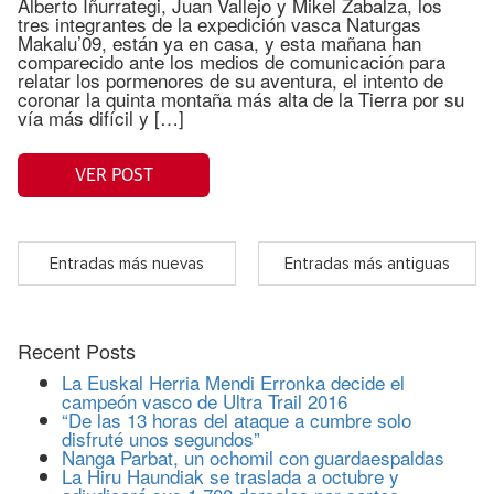
Alberto Iñurrategi, Juan Vallejo y Mikel Zabalza, los
tres integrantes de la expedición vasca Naturgas
Makalu’09, están ya en casa, y esta mañana han
comparecido ante los medios de comunicación para
relatar los pormenores de su aventura, el intento de
coronar la quinta montaña más alta de la Tierra por su
vía más difícil y […]
VER POST
Entradas más nuevas
Entradas más antiguas
Recent Posts
La Euskal Herria Mendi Erronka decide el
campeón vasco de Ultra Trail 2016
“De las 13 horas del ataque a cumbre solo
disfruté unos segundos”
Nanga Parbat, un ochomil con guardaespaldas
La Hiru Haundiak se traslada a octubre y