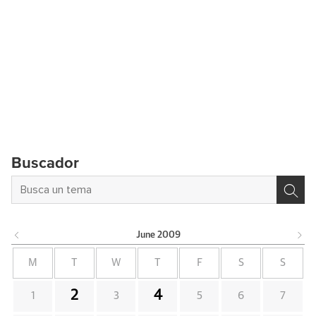
Buscador
June
2009
M
T
W
T
F
S
S
2
4
1
3
5
6
7