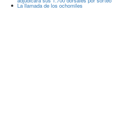
adjudicará sus 1.700 dorsales por sorteo
La llamada de los ochomiles