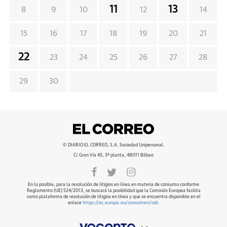
11
13
8
9
10
12
14
15
16
17
18
19
20
21
22
23
24
25
26
27
28
29
30
© DIARIO EL CORREO, S.A. Sociedad Unipersonal.
C/ Gran Vía 45, 3ª planta, 48011 Bilbao
En lo posible, para la resolución de litigios en línea en materia de consumo conforme
Reglamento (UE) 524/2013, se buscará la posibilidad que la Comisión Europea facilita
como plataforma de resolución de litigios en línea y que se encuentra disponible en el
enlace
https://ec.europa.eu/consumers/odr
.