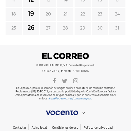
12
11
13
14
15
16
17
19
18
20
21
22
23
24
26
25
27
28
29
30
31
© DIARIO EL CORREO, S.A. Sociedad Unipersonal.
C/ Gran Vía 45, 3ª planta, 48011 Bilbao
En lo posible, para la resolución de litigios en línea en materia de consumo conforme
Reglamento (UE) 524/2013, se buscará la posibilidad que la Comisión Europea facilita
como plataforma de resolución de litigios en línea y que se encuentra disponible en el
enlace
https://ec.europa.eu/consumers/odr
.
Contactar
Aviso legal
Condiciones de uso
Política de privacidad