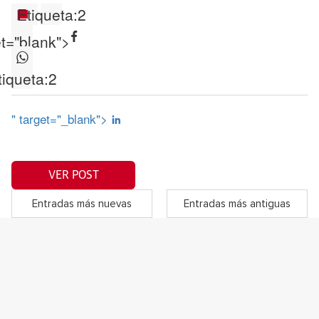
Etiqueta:
2
et="blank">
tiqueta:
2
" target="_blank">
VER POST
Entradas más nuevas
Entradas más antiguas