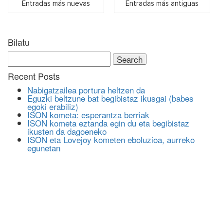
Entradas más nuevas
Entradas más antiguas
Bilatu
Search
for:
Recent Posts
Nabigatzailea portura heltzen da
Eguzki beltzune bat begibistaz ikusgai (babes
egoki erabiliz)
ISON kometa: esperantza berriak
ISON kometa eztanda egin du eta begibistaz
ikusten da dagoeneko
ISON eta Lovejoy kometen eboluzioa, aurreko
egunetan