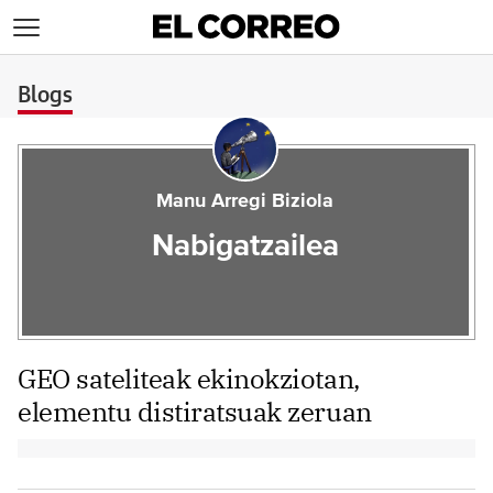
>
Blogs
Manu Arregi Biziola
Nabigatzailea
GEO sateliteak ekinokziotan,
elementu distiratsuak zeruan