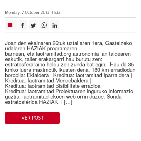
Monday, 7 October 2013, 11:32
Joan den ekainaren 26tuk uztailaren 1era, Gasteizeko
udalaren HAZIAK programaren
barnean, eta laotramitad.org astronomia lan taldearen
eskutik, tailer erakargarri hau burutu zen:
estratosferaraino heldu zen zunda bat egin. Hau da 35
kmko luera maximotik ikusten dena, 180 km erradiodun
borobila: Ekialdera | Kreditua: laotramitad Iparraldera |
Kreditua: laotramitad Mendebaldera |
Kreditua: laotramitad Bisibilitate erradioa|
Kreditua: laotramitad Proiektuaren inguruko informazio
guztia, laotramitad-ekoen web orrin duzue: Sonda
estratosférica HAZIAK 1 […]
VER POST