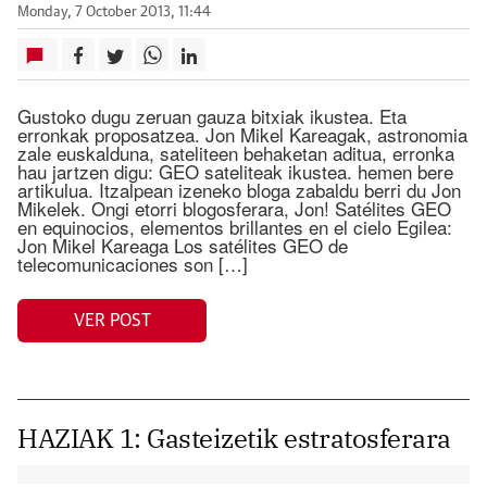
Monday, 7 October 2013, 11:44
Gustoko dugu zeruan gauza bitxiak ikustea. Eta
erronkak proposatzea. Jon Mikel Kareagak, astronomia
zale euskalduna, sateliteen behaketan aditua, erronka
hau jartzen digu: GEO sateliteak ikustea. hemen bere
artikulua. Itzalpean izeneko bloga zabaldu berri du Jon
Mikelek. Ongi etorri blogosferara, Jon! Satélites GEO
en equinocios, elementos brillantes en el cielo Egilea:
Jon Mikel Kareaga Los satélites GEO de
telecomunicaciones son […]
VER POST
HAZIAK 1: Gasteizetik estratosferara