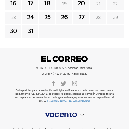
16
17
18
20
19
21
22
24
25
26
27
23
28
29
30
31
© DIARIO EL CORREO, S.A. Sociedad Unipersonal.
C/ Gran Vía 45, 3ª planta, 48011 Bilbao
En lo posible, para la resolución de litigios en línea en materia de consumo conforme
Reglamento (UE) 524/2013, se buscará la posibilidad que la Comisión Europea facilita
como plataforma de resolución de litigios en línea y que se encuentra disponible en el
enlace
https://ec.europa.eu/consumers/odr
.